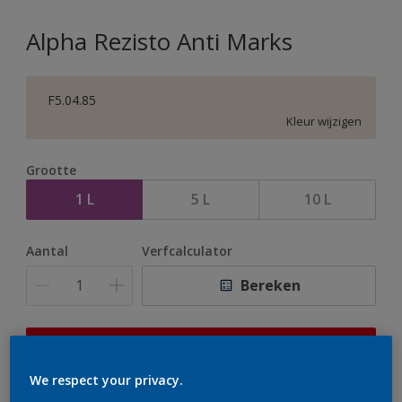
Alpha Rezisto Anti Marks
F5.04.85
Kleur wijzigen
Grootte
1 L
5 L
10 L
Aantal
Verfcalculator
Bereken
Op dit moment is het niet mogelijk dit product online
te bestellen. Houd de website in de gaten, we werken
We respect your privacy.
er hard aan om de voorraad aan te vullen.