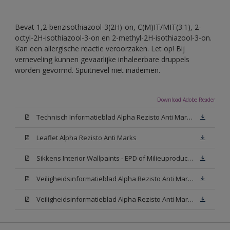
Bevat 1,2-benzisothiazool-3(2H)-on, C(M)IT/MIT(3:1), 2-
octyl-2H-isothiazool-3-on en 2-methyl-2H-isothiazool-3-on.
Kan een allergische reactie veroorzaken. Let op! Bij
verneveling kunnen gevaarlijke inhaleerbare druppels
worden gevormd. Spuitnevel niet inademen.
Download Adobe Reader
Technisch Informatieblad Alpha Rezisto Anti Marks (PDF)
Leaflet Alpha Rezisto Anti Marks
Sikkens Interior Wallpaints - EPD of Milieuproductverklaring
Veiligheidsinformatieblad Alpha Rezisto Anti Marks Mat White W05 (MSDS)
Veiligheidsinformatieblad Alpha Rezisto Anti Marks Mat N00 (MSDS)