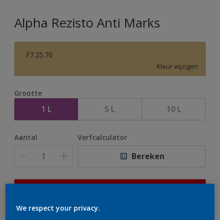
Alpha Rezisto Anti Marks
F7.25.70
Kleur wijzigen
Grootte
1 L
5 L
10 L
Aantal
Verfcalculator
Bereken
Op dit moment is het niet mogelijk dit product online
te bestellen. Houd de website in de gaten, we werken
We respect your privacy.
er hard aan om de voorraad aan te vullen.