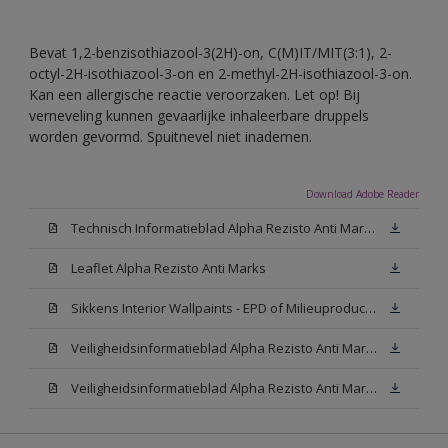
Bevat 1,2-benzisothiazool-3(2H)-on, C(M)IT/MIT(3:1), 2-
octyl-2H-isothiazool-3-on en 2-methyl-2H-isothiazool-3-on.
Kan een allergische reactie veroorzaken. Let op! Bij
verneveling kunnen gevaarlijke inhaleerbare druppels
worden gevormd. Spuitnevel niet inademen.
Download Adobe Reader
Technisch Informatieblad Alpha Rezisto Anti Marks (PDF)
Leaflet Alpha Rezisto Anti Marks
Sikkens Interior Wallpaints - EPD of Milieuproductverklaring
Veiligheidsinformatieblad Alpha Rezisto Anti Marks Mat White W05 (MSDS)
Veiligheidsinformatieblad Alpha Rezisto Anti Marks Mat N00 (MSDS)