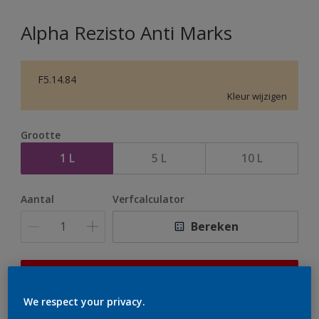
Alpha Rezisto Anti Marks
F5.14.84
Kleur wijzigen
Grootte
1 L
5 L
10 L
Aantal
Verfcalculator
Bereken
Op dit moment is het niet mogelijk dit product online
te bestellen. Houd de website in de gaten, we werken
We respect your privacy.
er hard aan om de voorraad aan te vullen.