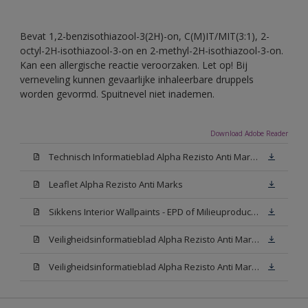
Bevat 1,2-benzisothiazool-3(2H)-on, C(M)IT/MIT(3:1), 2-
octyl-2H-isothiazool-3-on en 2-methyl-2H-isothiazool-3-on.
Kan een allergische reactie veroorzaken. Let op! Bij
verneveling kunnen gevaarlijke inhaleerbare druppels
worden gevormd. Spuitnevel niet inademen.
Download Adobe Reader
Technisch Informatieblad Alpha Rezisto Anti Marks (PDF)
Leaflet Alpha Rezisto Anti Marks
Sikkens Interior Wallpaints - EPD of Milieuproductverklaring
Veiligheidsinformatieblad Alpha Rezisto Anti Marks Mat White W05 (MSDS)
Veiligheidsinformatieblad Alpha Rezisto Anti Marks Mat N00 (MSDS)