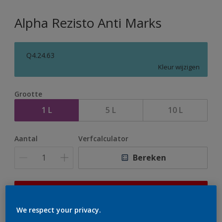
Alpha Rezisto Anti Marks
Q4.24.63
Kleur wijzigen
Grootte
1 L
5 L
10 L
Aantal
Verfcalculator
Bereken
Op dit moment is het niet mogelijk dit product online
te bestellen. Houd de website in de gaten, we werken
We respect your privacy.
er hard aan om de voorraad aan te vullen.