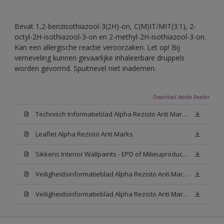
Bevat 1,2-benzisothiazool-3(2H)-on, C(M)IT/MIT(3:1), 2-
octyl-2H-isothiazool-3-on en 2-methyl-2H-isothiazool-3-on.
Kan een allergische reactie veroorzaken. Let op! Bij
verneveling kunnen gevaarlijke inhaleerbare druppels
worden gevormd. Spuitnevel niet inademen.
Download Adobe Reader
Technisch Informatieblad Alpha Rezisto Anti Marks (PDF)
Leaflet Alpha Rezisto Anti Marks
Sikkens Interior Wallpaints - EPD of Milieuproductverklaring
Veiligheidsinformatieblad Alpha Rezisto Anti Marks Mat White W05 (MSDS)
Veiligheidsinformatieblad Alpha Rezisto Anti Marks Mat N00 (MSDS)