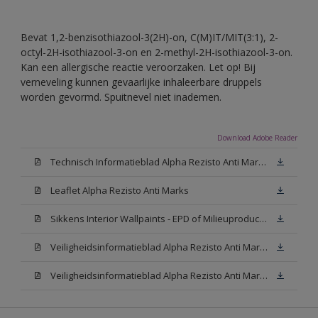
Bevat 1,2-benzisothiazool-3(2H)-on, C(M)IT/MIT(3:1), 2-
octyl-2H-isothiazool-3-on en 2-methyl-2H-isothiazool-3-on.
Kan een allergische reactie veroorzaken. Let op! Bij
verneveling kunnen gevaarlijke inhaleerbare druppels
worden gevormd. Spuitnevel niet inademen.
Download Adobe Reader
Technisch Informatieblad Alpha Rezisto Anti Marks (PDF)
Leaflet Alpha Rezisto Anti Marks
Sikkens Interior Wallpaints - EPD of Milieuproductverklaring
Veiligheidsinformatieblad Alpha Rezisto Anti Marks Mat White W05 (MSDS)
Veiligheidsinformatieblad Alpha Rezisto Anti Marks Mat N00 (MSDS)