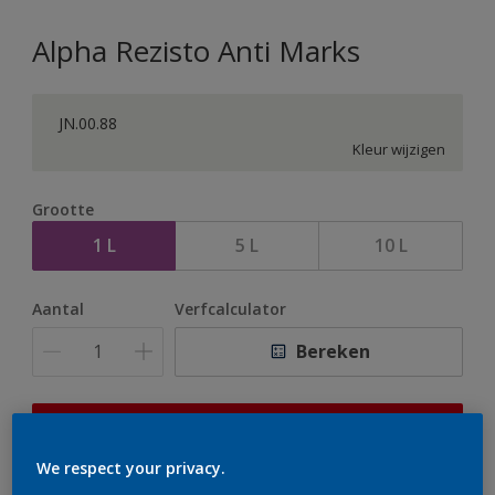
Alpha Rezisto Anti Marks
JN.00.88
Kleur wijzigen
Grootte
1 L
5 L
10 L
Aantal
Verfcalculator
Bereken
Op dit moment is het niet mogelijk dit product online
te bestellen. Houd de website in de gaten, we werken
We respect your privacy.
er hard aan om de voorraad aan te vullen.