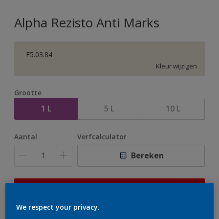
Alpha Rezisto Anti Marks
F5.03.84
Kleur wijzigen
Grootte
1 L
5 L
10 L
Aantal
Verfcalculator
Bereken
Op dit moment is het niet mogelijk dit product online
te bestellen. Houd de website in de gaten, we werken
We respect your privacy.
er hard aan om de voorraad aan te vullen.