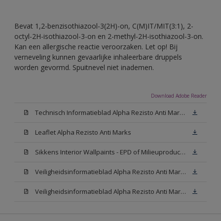
Bevat 1,2-benzisothiazool-3(2H)-on, C(M)IT/MIT(3:1), 2-
octyl-2H-isothiazool-3-on en 2-methyl-2H-isothiazool-3-on.
Kan een allergische reactie veroorzaken. Let op! Bij
verneveling kunnen gevaarlijke inhaleerbare druppels
worden gevormd. Spuitnevel niet inademen.
Download Adobe Reader
Technisch Informatieblad Alpha Rezisto Anti Marks (PDF)
Leaflet Alpha Rezisto Anti Marks
Sikkens Interior Wallpaints - EPD of Milieuproductverklaring
Veiligheidsinformatieblad Alpha Rezisto Anti Marks Mat White W05 (MSDS)
Veiligheidsinformatieblad Alpha Rezisto Anti Marks Mat N00 (MSDS)