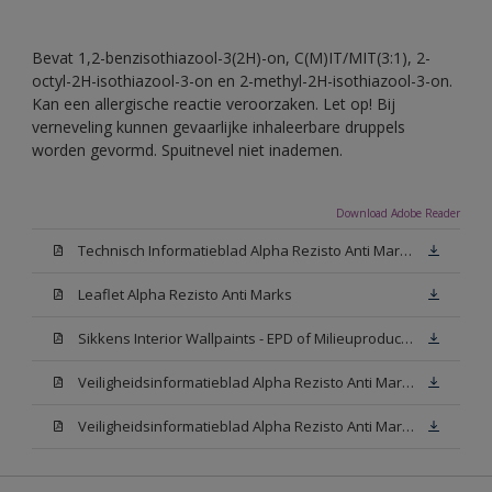
Bevat 1,2-benzisothiazool-3(2H)-on, C(M)IT/MIT(3:1), 2-
octyl-2H-isothiazool-3-on en 2-methyl-2H-isothiazool-3-on.
Kan een allergische reactie veroorzaken. Let op! Bij
verneveling kunnen gevaarlijke inhaleerbare druppels
worden gevormd. Spuitnevel niet inademen.
Download Adobe Reader
Technisch Informatieblad Alpha Rezisto Anti Marks (PDF)
Leaflet Alpha Rezisto Anti Marks
Sikkens Interior Wallpaints - EPD of Milieuproductverklaring
Veiligheidsinformatieblad Alpha Rezisto Anti Marks Mat White W05 (MSDS)
Veiligheidsinformatieblad Alpha Rezisto Anti Marks Mat N00 (MSDS)