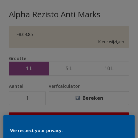
Alpha Rezisto Anti Marks
F8.04.85
Kleur wijzigen
Grootte
1 L
5 L
10 L
Aantal
Verfcalculator
Bereken
Op dit moment is het niet mogelijk dit product online
te bestellen. Houd de website in de gaten, we werken
We respect your privacy.
er hard aan om de voorraad aan te vullen.