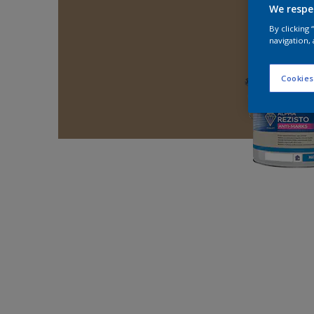
We respe
By clicking
navigation, 
Cookies