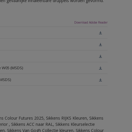
nnen gevaarlijke inhaleerbare druppels worden gevormd.
Download Adobe Reader
te W05 (MSDS)
(MSDS)
ns Colour Futures 2025, Sikkens RIJKS Kleuren, Sikkens
rior , Sikkens ACC naar RAL, Sikkens Kleurselectie
tten, Sikkens Van Gogh Collectie kleuren, Sikkens Colour