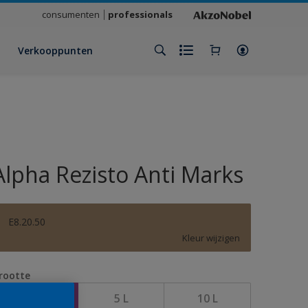
consumenten
professionals
Verkooppunten
Alpha Rezisto Anti Marks
E8.20.50
Kleur wijzigen
rootte
1 L
5 L
10 L