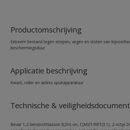
Productomschrijving
Extreem bestand tegen strepen, vegen en stoten van bijvoorbe
beschermingsduur
Applicatie beschrijving
Kwast, roller en airless spuitapparatuur
Technische & veiligheidsdocument
Bevat 1,2-benzisothiazool-3(2H)-on, C(M)IT/MIT(3:1), 2-octyl-2