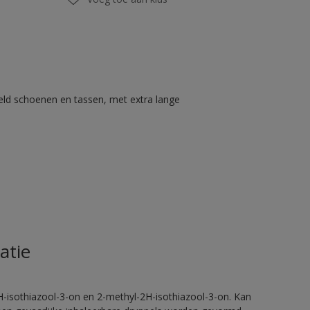
eld schoenen en tassen, met extra lange
atie
H-isothiazool-3-on en 2-methyl-2H-isothiazool-3-on. Kan