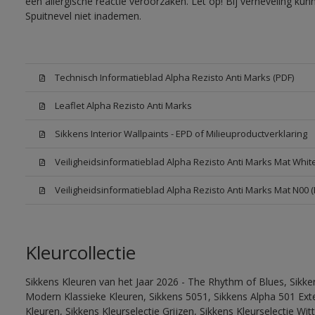
een allergische reactie veroorzaken. Let op! Bij verneveling ku
Spuitnevel niet inademen.
Technisch Informatieblad Alpha Rezisto Anti Marks (PDF)
Leaflet Alpha Rezisto Anti Marks
Sikkens Interior Wallpaints - EPD of Milieuproductverklaring
Veiligheidsinformatieblad Alpha Rezisto Anti Marks Mat Whi
Veiligheidsinformatieblad Alpha Rezisto Anti Marks Mat N00 
Kleurcollectie
Sikkens Kleuren van het Jaar 2026 - The Rhythm of Blues, Sikke
Modern Klassieke Kleuren, Sikkens 5051, Sikkens Alpha 501 Exte
Kleuren, Sikkens Kleurselectie Grijzen, Sikkens Kleurselectie Wi