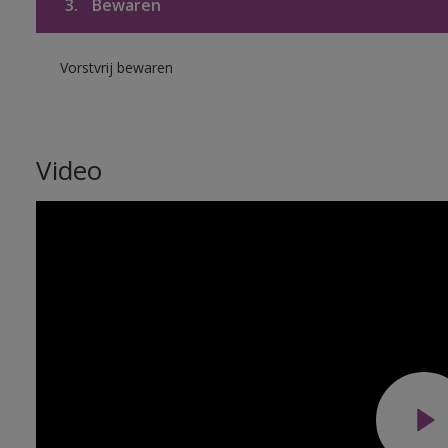
3.
Bewaren
Vorstvrij bewaren
Video