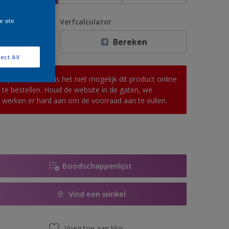
e site
antal
Verfcalculator
Bereken
ect All
Op dit moment is het niet mogelijk dit product online
te bestellen. Houd de website in de gaten, we
werken er hard aan om de voorraad aan te vullen.
Boodschappenlijst
Vind een winkel
Voeg toe aan klus