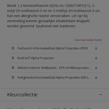
Bevat 1,2-benzisothiazool-3(2H)-on, C(M)IT/MIT(3:1), 2-
octyl-2H-isothiazool-3-on en 2-methyl-2H-isothiazool-3-on.
Kan een allergische reactie veroorzaken. Let op! Bij
verneveling kunnen gevaarlijke inhaleerbare druppels
worden gevormd. Spuitnevel niet inademen.
Download Adobe Reader
Technisch Informatieblad Alpha Projecttex (PDF)
RedCert² Alpha Projectex
Sikkens Interior Wallpaints - EPD of Milieuproductverklaring
Veiligheidsinformatieblad Alpha Projecttex N00 (MSDS)
Kleurcollectie