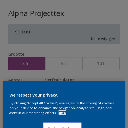
Alpha Projecttex
S9.03.81
Kleur wijzigen
Grootte
2,5 L
5 L
10 L
Aantal
Verfcalculator
Bereken
We respect your privacy.
By clicking “Accept All Cookies”, you agree to the storing of cookies
on your device to enhance site navigation, analyze site usage, and
Op dit moment is het niet mogelijk dit product online
assist in our marketing efforts.
Info
te bestellen. Houd de website in de gaten, we werken
er hard aan om de voorraad aan te vullen.