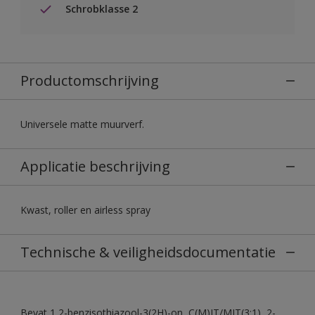
Schrobklasse 2
Productomschrijving
Universele matte muurverf.
Applicatie beschrijving
Kwast, roller en airless spray
Technische & veiligheidsdocumentatie
Bevat 1,2-benzisothiazool-3(2H)-on, C(M)IT/MIT(3:1), 2-