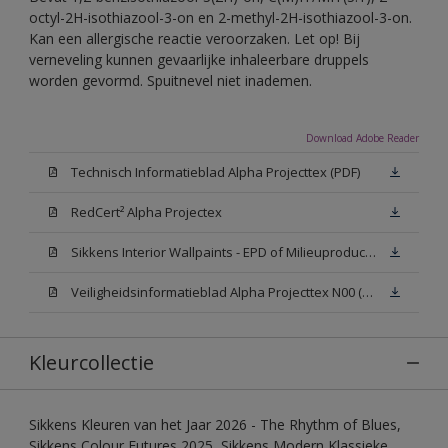
octyl-2H-isothiazool-3-on en 2-methyl-2H-isothiazool-3-on.
Kan een allergische reactie veroorzaken. Let op! Bij
verneveling kunnen gevaarlijke inhaleerbare druppels
worden gevormd. Spuitnevel niet inademen.
Download Adobe Reader
Technisch Informatieblad Alpha Projecttex (PDF)
RedCert² Alpha Projectex
Sikkens Interior Wallpaints - EPD of Milieuproductverklaring
Veiligheidsinformatieblad Alpha Projecttex N00 (MSDS)
Kleurcollectie
Sikkens Kleuren van het Jaar 2026 - The Rhythm of Blues,
Sikkens Colour Futures 2025, Sikkens Modern Klassieke