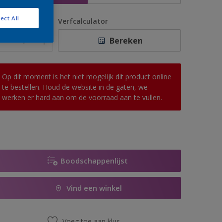
ect All
antal
Verfcalculator
Bereken
Op dit moment is het niet mogelijk dit product online
te bestellen. Houd de website in de gaten, we
werken er hard aan om de voorraad aan te vullen.
Boodschappenlijst
Vind een winkel
Voeg toe aan klus