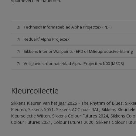
Spuitnevel niet inademen.
Technisch Informatieblad Alpha Projecttex (PDF)
RedCert² Alpha Projectex
Sikkens Interior Wallpaints - EPD of Milieuproductverklaring
Veiligheidsinformatieblad Alpha Projecttex N00 (MSDS)
Kleurcollectie
Sikkens Kleuren van het Jaar 2026 - The Rhythm of Blues, Sikk
Kleuren, Sikkens 5051, Sikkens ACC naar RAL, Sikkens Kleurselect
Kleurselectie Witten, Sikkens Colour Futures 2024, Sikkens Col
Colour Futures 2021, Colour Futures 2020, Sikkens Colour Futu