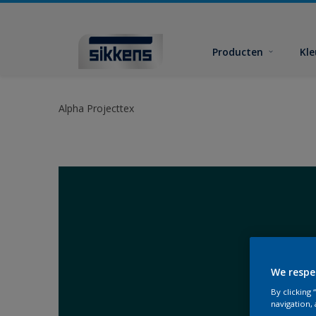
Producten
Kl
Alpha Projecttex
We respe
By clicking
navigation, 