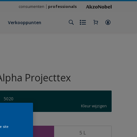
consumenten
professionals
Verkooppunten
Alpha Projecttex
5020
Kleur wijzigen
rootte
e site
2,5 L
5 L