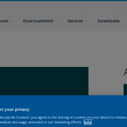
euren
Duurzaamheid
Services
Downloads
ct your privacy.
G
 “Accept All Cookies”, you agree to the storing of cookies on your device to enhanc
analyze site usage, and assist in our marketing efforts.
Info