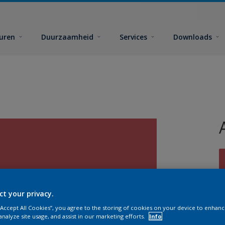
euren
Duurzaamheid
Services
Downloads
ct your privacy.
G
 “Accept All Cookies”, you agree to the storing of cookies on your device to enhanc
analyze site usage, and assist in our marketing efforts.
Info