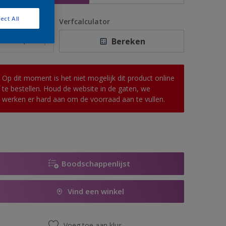
ect All
antal
Verfcalculator
Bereken
Op dit moment is het niet mogelijk dit product online
te bestellen. Houd de website in de gaten, we
werken er hard aan om de voorraad aan te vullen.
Boodschappenlijst
Vind een winkel
Voeg toe aan klus