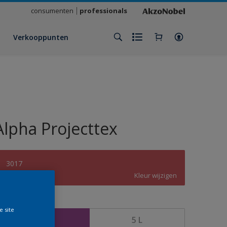
consumenten
professionals
Verkooppunten
Alpha Projecttex
3017
Kleur wijzigen
rootte
e site
2,5 L
5 L