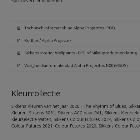
Spuitnevel niet inademen.
Technisch Informatieblad Alpha Projecttex (PDF)
RedCert² Alpha Projectex
Sikkens Interior Wallpaints - EPD of Milieuproductverklaring
Veiligheidsinformatieblad Alpha Projecttex N00 (MSDS)
Kleurcollectie
Sikkens Kleuren van het Jaar 2026 - The Rhythm of Blues, Sikk
Kleuren, Sikkens 5051, Sikkens ACC naar RAL, Sikkens Kleurselect
Kleurselectie Witten, Sikkens Colour Futures 2024, Sikkens Col
Colour Futures 2021, Colour Futures 2020, Sikkens Colour Futu