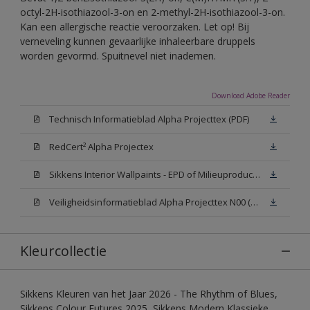
octyl-2H-isothiazool-3-on en 2-methyl-2H-isothiazool-3-on.
Kan een allergische reactie veroorzaken. Let op! Bij
verneveling kunnen gevaarlijke inhaleerbare druppels
worden gevormd. Spuitnevel niet inademen.
Download Adobe Reader
Technisch Informatieblad Alpha Projecttex (PDF)
RedCert² Alpha Projectex
Sikkens Interior Wallpaints - EPD of Milieuproductverklaring
Veiligheidsinformatieblad Alpha Projecttex N00 (MSDS)
Kleurcollectie
Sikkens Kleuren van het Jaar 2026 - The Rhythm of Blues,
Sikkens Colour Futures 2025, Sikkens Modern Klassieke