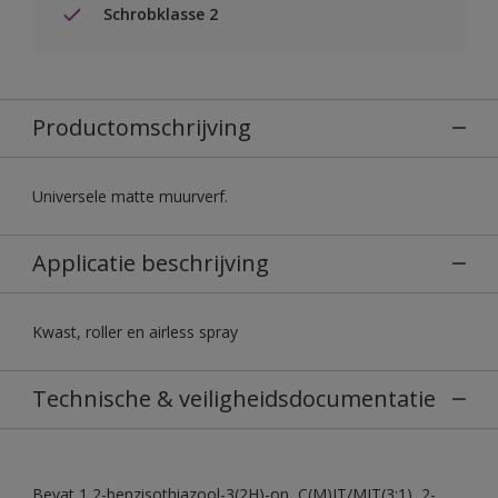
Schrobklasse 2
Productomschrijving
Universele matte muurverf.
Applicatie beschrijving
Kwast, roller en airless spray
Technische & veiligheidsdocumentatie
Bevat 1,2-benzisothiazool-3(2H)-on, C(M)IT/MIT(3:1), 2-