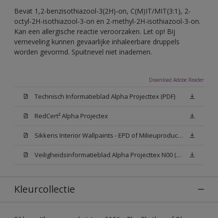
Bevat 1,2-benzisothiazool-3(2H)-on, C(M)IT/MIT(3:1), 2-
octyl-2H-isothiazool-3-on en 2-methyl-2H-isothiazool-3-on.
Kan een allergische reactie veroorzaken. Let op! Bij
verneveling kunnen gevaarlijke inhaleerbare druppels
worden gevormd. Spuitnevel niet inademen.
Download Adobe Reader
Technisch Informatieblad Alpha Projecttex (PDF)
RedCert² Alpha Projectex
Sikkens Interior Wallpaints - EPD of Milieuproductverklaring
Veiligheidsinformatieblad Alpha Projecttex N00 (MSDS)
Kleurcollectie