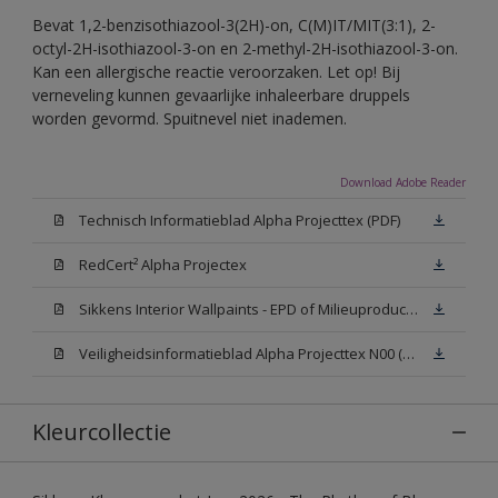
Bevat 1,2-benzisothiazool-3(2H)-on, C(M)IT/MIT(3:1), 2-
octyl-2H-isothiazool-3-on en 2-methyl-2H-isothiazool-3-on.
Kan een allergische reactie veroorzaken. Let op! Bij
verneveling kunnen gevaarlijke inhaleerbare druppels
worden gevormd. Spuitnevel niet inademen.
Download Adobe Reader
Technisch Informatieblad Alpha Projecttex (PDF)
RedCert² Alpha Projectex
Sikkens Interior Wallpaints - EPD of Milieuproductverklaring
Veiligheidsinformatieblad Alpha Projecttex N00 (MSDS)
Kleurcollectie