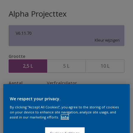
Alpha Projecttex
V6.11.70
Kleur wijzigen
Grootte
2,5 L
5 L
10 L
Aantal
Verfcalculator
Bereken
We respect your privacy.
By clicking “Accept All Cookies”, you agree to the storing of cookies
on your device to enhance site navigation, analyze site usage, and
Op dit moment is het niet mogelijk dit product online
assist in our marketing efforts.
Info
te bestellen. Houd de website in de gaten, we werken
er hard aan om de voorraad aan te vullen.