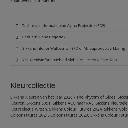
Spuitnevel niet inademen.
Technisch Informatieblad Alpha Projecttex (PDF)
RedCert² Alpha Projectex
Sikkens Interior Wallpaints - EPD of Milieuproductverklaring
Veiligheidsinformatieblad Alpha Projecttex N00 (MSDS)
Kleurcollectie
Sikkens Kleuren van het Jaar 2026 - The Rhythm of Blues, Sikk
Kleuren, Sikkens 5051, Sikkens ACC naar RAL, Sikkens Kleurselect
Kleurselectie Witten, Sikkens Colour Futures 2024, Sikkens Col
Colour Futures 2021, Colour Futures 2020, Sikkens Colour Futu