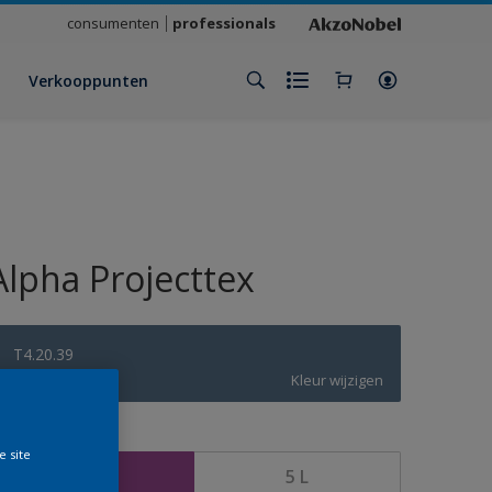
consumenten
professionals
Verkooppunten
Alpha Projecttex
T4.20.39
Kleur wijzigen
rootte
e site
2,5 L
5 L