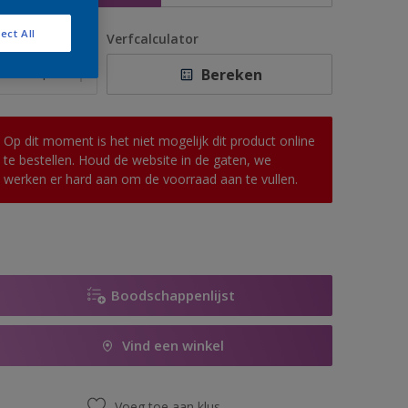
ect All
antal
Verfcalculator
Bereken
Op dit moment is het niet mogelijk dit product online
te bestellen. Houd de website in de gaten, we
werken er hard aan om de voorraad aan te vullen.
Boodschappenlijst
Vind een winkel
Voeg toe aan klus