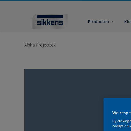
Producten
Kl
Alpha Projecttex
We respe
By clicking
navigation, 