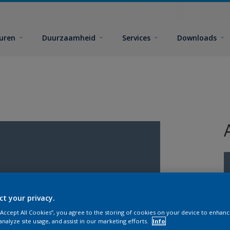
euren
Duurzaamheid
Services
Downloads
ct your privacy.
G
 “Accept All Cookies”, you agree to the storing of cookies on your device to enhanc
analyze site usage, and assist in our marketing efforts.
Info