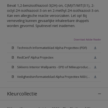
Bevat 1,2-benzisothiazool-3(2H)-on, C(M)IT/MIT(3:1), 2-
octyl-2H-isothiazool-3-on en 2-methyl-2H-isothiazool-3-on.
Kan een allergische reactie veroorzaken. Let op! Bij
verneveling kunnen gevaarlijke inhaleerbare druppels
worden gevormd. Spuitnevel niet inademen.
Download Adobe Reader
Technisch Informatieblad Alpha Projecttex (PDF)
RedCert² Alpha Projectex
Sikkens Interior Wallpaints - EPD of Milieuproductverklaring
Veiligheidsinformatieblad Alpha Projecttex N00 (MSDS)
Kleurcollectie