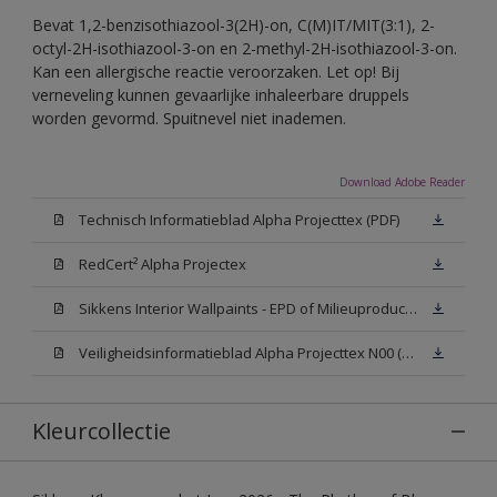
Bevat 1,2-benzisothiazool-3(2H)-on, C(M)IT/MIT(3:1), 2-
octyl-2H-isothiazool-3-on en 2-methyl-2H-isothiazool-3-on.
Kan een allergische reactie veroorzaken. Let op! Bij
verneveling kunnen gevaarlijke inhaleerbare druppels
worden gevormd. Spuitnevel niet inademen.
Download Adobe Reader
Technisch Informatieblad Alpha Projecttex (PDF)
RedCert² Alpha Projectex
Sikkens Interior Wallpaints - EPD of Milieuproductverklaring
Veiligheidsinformatieblad Alpha Projecttex N00 (MSDS)
Kleurcollectie