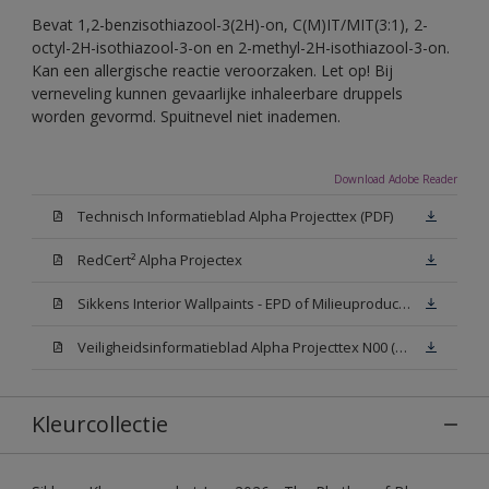
Bevat 1,2-benzisothiazool-3(2H)-on, C(M)IT/MIT(3:1), 2-
octyl-2H-isothiazool-3-on en 2-methyl-2H-isothiazool-3-on.
Kan een allergische reactie veroorzaken. Let op! Bij
verneveling kunnen gevaarlijke inhaleerbare druppels
worden gevormd. Spuitnevel niet inademen.
Download Adobe Reader
Technisch Informatieblad Alpha Projecttex (PDF)
RedCert² Alpha Projectex
Sikkens Interior Wallpaints - EPD of Milieuproductverklaring
Veiligheidsinformatieblad Alpha Projecttex N00 (MSDS)
Kleurcollectie