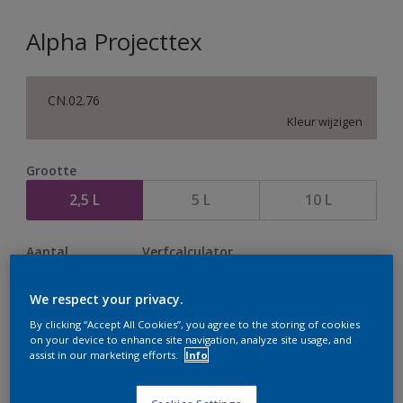
Alpha Projecttex
CN.02.76
Kleur wijzigen
Grootte
2,5 L
5 L
10 L
Aantal
Verfcalculator
Bereken
We respect your privacy.
By clicking “Accept All Cookies”, you agree to the storing of cookies
on your device to enhance site navigation, analyze site usage, and
Op dit moment is het niet mogelijk dit product online
assist in our marketing efforts.
Info
te bestellen. Houd de website in de gaten, we werken
er hard aan om de voorraad aan te vullen.