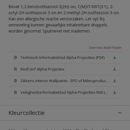
Bevat 1,2-benzisothiazool-3(2H)-on, C(M)IT/MIT(3:1), 2-
octyl-2H-isothiazool-3-on en 2-methyl-2H-isothiazool-3-on.
Kan een allergische reactie veroorzaken. Let op! Bij
verneveling kunnen gevaarlijke inhaleerbare druppels
worden gevormd. Spuitnevel niet inademen.
Download Adobe Reader
Technisch Informatieblad Alpha Projecttex (PDF)
RedCert² Alpha Projectex
Sikkens Interior Wallpaints - EPD of Milieuproductverklaring
Veiligheidsinformatieblad Alpha Projecttex N00 (MSDS)
Kleurcollectie