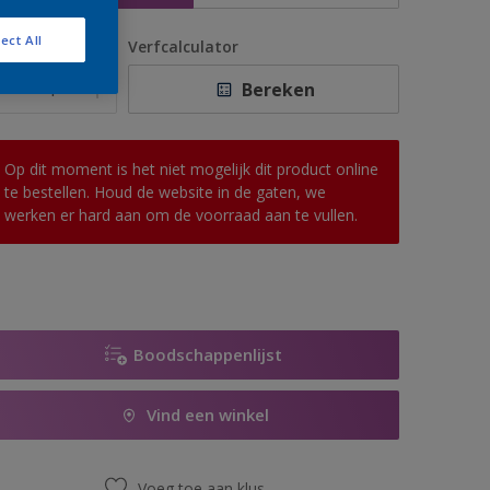
ect All
antal
Verfcalculator
Bereken
Op dit moment is het niet mogelijk dit product online
te bestellen. Houd de website in de gaten, we
werken er hard aan om de voorraad aan te vullen.
Boodschappenlijst
Vind een winkel
Voeg toe aan klus