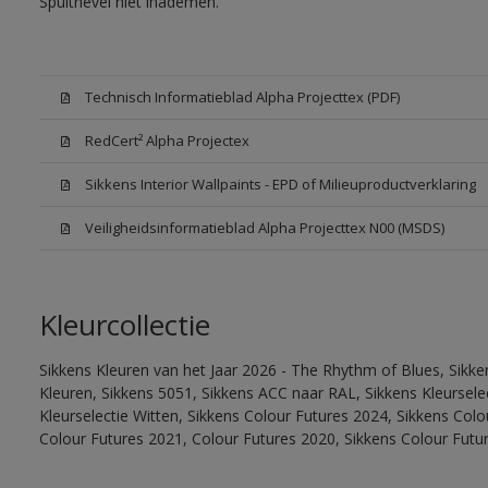
Spuitnevel niet inademen.
Technisch Informatieblad Alpha Projecttex (PDF)
RedCert² Alpha Projectex
Sikkens Interior Wallpaints - EPD of Milieuproductverklaring
Veiligheidsinformatieblad Alpha Projecttex N00 (MSDS)
Kleurcollectie
Sikkens Kleuren van het Jaar 2026 - The Rhythm of Blues, Sikk
Kleuren, Sikkens 5051, Sikkens ACC naar RAL, Sikkens Kleurselect
Kleurselectie Witten, Sikkens Colour Futures 2024, Sikkens Col
Colour Futures 2021, Colour Futures 2020, Sikkens Colour Futu