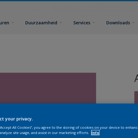
euren
Duurzaamheid
Services
Downloads
ct your privacy.
G
 “Accept All Cookies”, you agree to the storing of cookies on your device to enhanc
analyze site usage, and assist in our marketing efforts.
Info