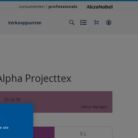
consumenten
professionals
Verkooppunten
Alpha Projecttex
Z0.20.50
Kleur wijzigen
rootte
e site
2,5 L
5 L