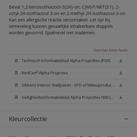
Bevat 1,2-benzisothiazool-3(2H)-on, C(M)IT/MIT(3:1), 2-
octyl-2H-isothiazool-3-on en 2-methyl-2H-isothiazool-3-on.
Kan een allergische reactie veroorzaken. Let op! Bij
verneveling kunnen gevaarlijke inhaleerbare druppels
worden gevormd. Spuitnevel niet inademen.
Download Adobe Reader
Technisch Informatieblad Alpha Projecttex (PDF)
RedCert² Alpha Projectex
Sikkens Interior Wallpaints - EPD of Milieuproductverklaring
Veiligheidsinformatieblad Alpha Projecttex N00 (MSDS)
Kleurcollectie