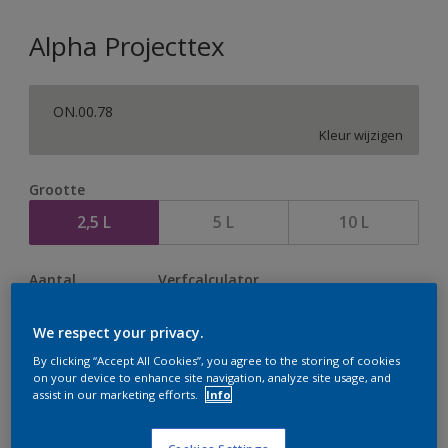
Alpha Projecttex
ON.00.78
Kleur wijzigen
Grootte
2,5 L
5 L
10 L
Aantal
Verfcalculator
Bereken
We respect your privacy.
By clicking “Accept All Cookies”, you agree to the storing of cookies
on your device to enhance site navigation, analyze site usage, and
Op dit moment is het niet mogelijk dit product online
assist in our marketing efforts.
Info
te bestellen. Houd de website in de gaten, we werken
er hard aan om de voorraad aan te vullen.