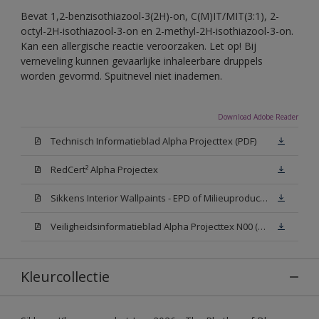
Bevat 1,2-benzisothiazool-3(2H)-on, C(M)IT/MIT(3:1), 2-
octyl-2H-isothiazool-3-on en 2-methyl-2H-isothiazool-3-on.
Kan een allergische reactie veroorzaken. Let op! Bij
verneveling kunnen gevaarlijke inhaleerbare druppels
worden gevormd. Spuitnevel niet inademen.
Download Adobe Reader
Technisch Informatieblad Alpha Projecttex (PDF)
RedCert² Alpha Projectex
Sikkens Interior Wallpaints - EPD of Milieuproductverklaring
Veiligheidsinformatieblad Alpha Projecttex N00 (MSDS)
Kleurcollectie