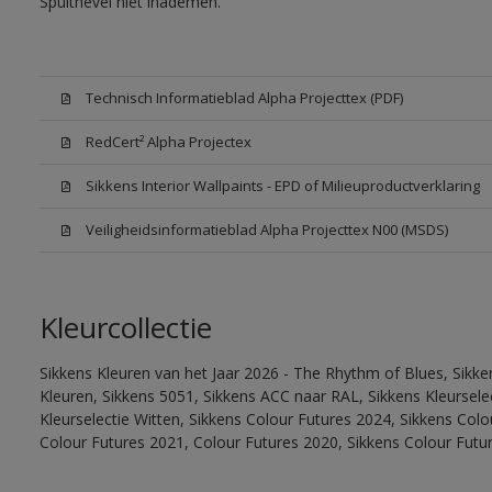
Spuitnevel niet inademen.
Technisch Informatieblad Alpha Projecttex (PDF)
RedCert² Alpha Projectex
Sikkens Interior Wallpaints - EPD of Milieuproductverklaring
Veiligheidsinformatieblad Alpha Projecttex N00 (MSDS)
Kleurcollectie
Sikkens Kleuren van het Jaar 2026 - The Rhythm of Blues, Sikk
Kleuren, Sikkens 5051, Sikkens ACC naar RAL, Sikkens Kleurselect
Kleurselectie Witten, Sikkens Colour Futures 2024, Sikkens Col
Colour Futures 2021, Colour Futures 2020, Sikkens Colour Futu