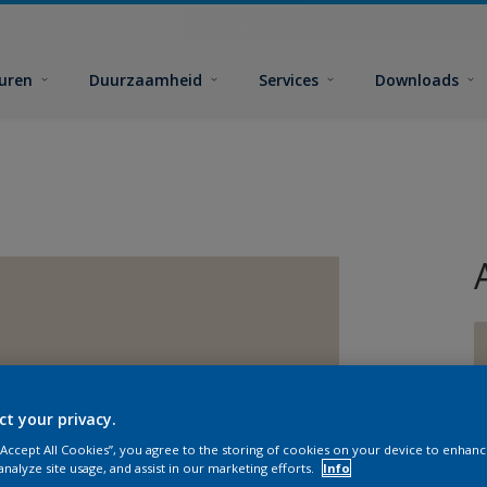
euren
Duurzaamheid
Services
Downloads
ct your privacy.
G
 “Accept All Cookies”, you agree to the storing of cookies on your device to enhanc
analyze site usage, and assist in our marketing efforts.
Info