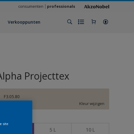
consumenten
professionals
Verkooppunten
Alpha Projecttex
F3.05.80
Kleur wijzigen
rootte
e site
2,5 L
5 L
10 L