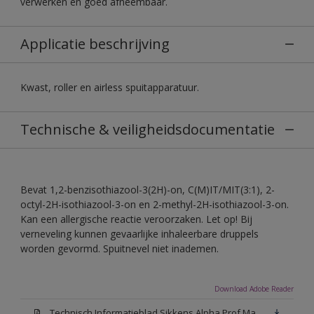
verwerken en goed afneembaar.
Applicatie beschrijving
Kwast, roller en airless spuitapparatuur.
Technische & veiligheidsdocumentatie
Bevat 1,2-benzisothiazool-3(2H)-on, C(M)IT/MIT(3:1), 2-
octyl-2H-isothiazool-3-on en 2-methyl-2H-isothiazool-3-on.
Kan een allergische reactie veroorzaken. Let op! Bij
verneveling kunnen gevaarlijke inhaleerbare druppels
worden gevormd. Spuitnevel niet inademen.
Download Adobe Reader
Technisch Informatieblad Sikkens Alpha Prof Mat(PDF)