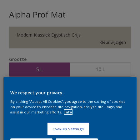
Alpha Prof Mat
Modern Klassiek Egyptisch Grijs
Kleur wijzigen
Grootte
5 L
10 L
Aantal
Verfcalculator
We respect your privacy.
Bereken
By clicking “Accept All Cookies”, you agree to the storing of cookies
on your device to enhance site navigation, analyze site usage, and
assist in our marketing efforts.
Info
Op dit moment is het niet mogelijk dit product online
te bestellen. Houd de website in de gaten, we werken
Cookies Settings
er hard aan om de voorraad aan te vullen.