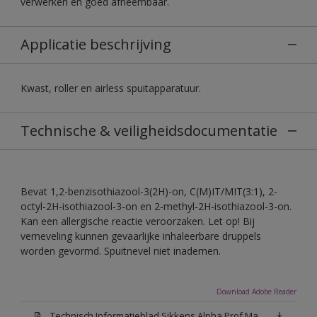
verwerken en goed afneembaar.
Applicatie beschrijving
Kwast, roller en airless spuitapparatuur.
Technische & veiligheidsdocumentatie
Bevat 1,2-benzisothiazool-3(2H)-on, C(M)IT/MIT(3:1), 2-
octyl-2H-isothiazool-3-on en 2-methyl-2H-isothiazool-3-on.
Kan een allergische reactie veroorzaken. Let op! Bij
verneveling kunnen gevaarlijke inhaleerbare druppels
worden gevormd. Spuitnevel niet inademen.
Download Adobe Reader
Technisch Informatieblad Sikkens Alpha Prof Mat(PDF)