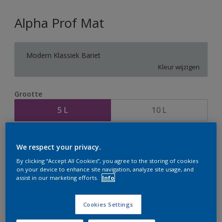
Alpha Prof Mat
Modern Klassiek Bariet
Kleur wijzigen
Grootte
5 L
10 L
Aantal
Verfcalculator
We respect your privacy.
Bereken
By clicking “Accept All Cookies”, you agree to the storing of cookies
on your device to enhance site navigation, analyze site usage, and
assist in our marketing efforts.
Info
Op dit moment is het niet mogelijk dit product online
te bestellen. Houd de website in de gaten, we werken
Cookies Settings
er hard aan om de voorraad aan te vullen.