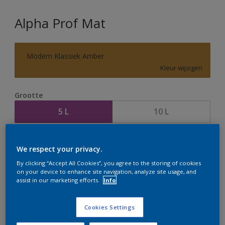
Alpha Prof Mat
Modern Klassiek Amber
Kleur wijzigen
Grootte
5 L
10 L
Aantal
Verfcalculator
We respect your privacy.
Bereken
By clicking “Accept All Cookies”, you agree to the storing of cookies
on your device to enhance site navigation, analyze site usage, and
assist in our marketing efforts.
Info
Op dit moment is het niet mogelijk dit product online
te bestellen. Houd de website in de gaten, we werken
Cookies Settings
er hard aan om de voorraad aan te vullen.