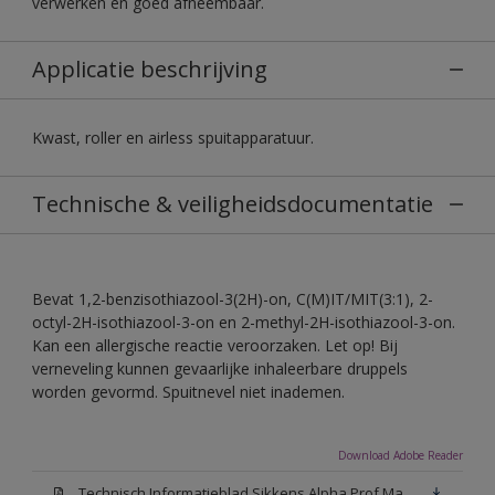
verwerken en goed afneembaar.
Applicatie beschrijving
Kwast, roller en airless spuitapparatuur.
Technische & veiligheidsdocumentatie
Bevat 1,2-benzisothiazool-3(2H)-on, C(M)IT/MIT(3:1), 2-
octyl-2H-isothiazool-3-on en 2-methyl-2H-isothiazool-3-on.
Kan een allergische reactie veroorzaken. Let op! Bij
verneveling kunnen gevaarlijke inhaleerbare druppels
worden gevormd. Spuitnevel niet inademen.
Download Adobe Reader
Technisch Informatieblad Sikkens Alpha Prof Mat(PDF)