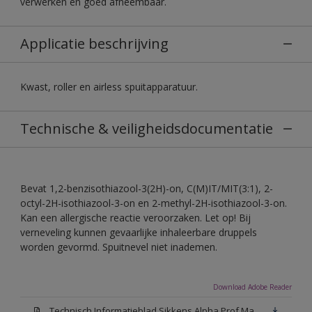
verwerken en goed afneembaar.
Applicatie beschrijving
Kwast, roller en airless spuitapparatuur.
Technische & veiligheidsdocumentatie
Bevat 1,2-benzisothiazool-3(2H)-on, C(M)IT/MIT(3:1), 2-
octyl-2H-isothiazool-3-on en 2-methyl-2H-isothiazool-3-on.
Kan een allergische reactie veroorzaken. Let op! Bij
verneveling kunnen gevaarlijke inhaleerbare druppels
worden gevormd. Spuitnevel niet inademen.
Download Adobe Reader
Technisch Informatieblad Sikkens Alpha Prof Mat(PDF)