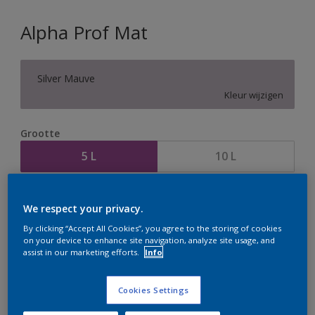
Alpha Prof Mat
Silver Mauve
Kleur wijzigen
Grootte
5 L
10 L
Aantal
Verfcalculator
We respect your privacy.
Bereken
By clicking “Accept All Cookies”, you agree to the storing of cookies
on your device to enhance site navigation, analyze site usage, and
assist in our marketing efforts.
Info
Op dit moment is het niet mogelijk dit product online
te bestellen. Houd de website in de gaten, we werken
Cookies Settings
er hard aan om de voorraad aan te vullen.