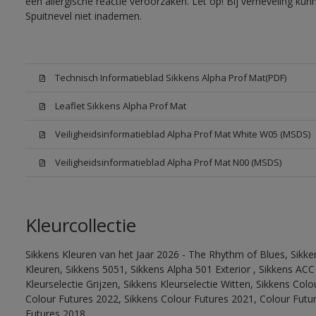
een allergische reactie veroorzaken. Let op! Bij verneveling ku
Spuitnevel niet inademen.
Technisch Informatieblad Sikkens Alpha Prof Mat(PDF)
Leaflet Sikkens Alpha Prof Mat
Veiligheidsinformatieblad Alpha Prof Mat White W05 (MSDS)
Veiligheidsinformatieblad Alpha Prof Mat N00 (MSDS)
Kleurcollectie
Sikkens Kleuren van het Jaar 2026 - The Rhythm of Blues, Sikk
Kleuren, Sikkens 5051, Sikkens Alpha 501 Exterior , Sikkens ACC
Kleurselectie Grijzen, Sikkens Kleurselectie Witten, Sikkens Col
Colour Futures 2022, Sikkens Colour Futures 2021, Colour Futu
Futures 2018