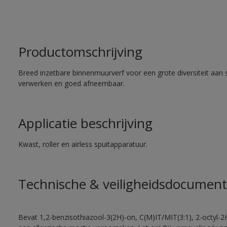
Productomschrijving
Breed inzetbare binnenmuurverf voor een grote diversiteit aan 
verwerken en goed afneembaar.
Applicatie beschrijving
Kwast, roller en airless spuitapparatuur.
Technische & veiligheidsdocument
Bevat 1,2-benzisothiazool-3(2H)-on, C(M)IT/MIT(3:1), 2-octyl-2