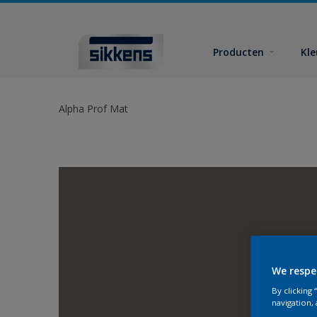
Producten
Kl
Alpha Prof Mat
We respe
By clicking
navigation, 