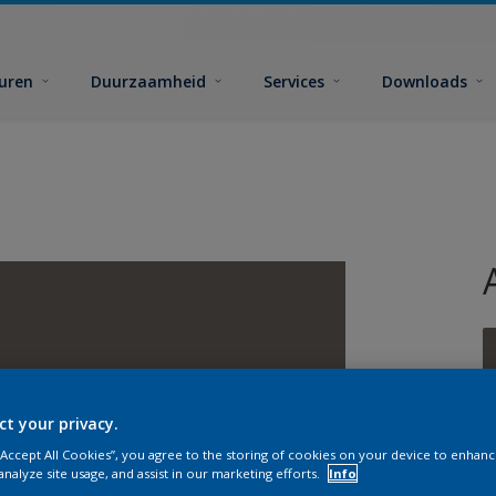
euren
Duurzaamheid
Services
Downloads
ct your privacy.
G
 “Accept All Cookies”, you agree to the storing of cookies on your device to enhanc
analyze site usage, and assist in our marketing efforts.
Info