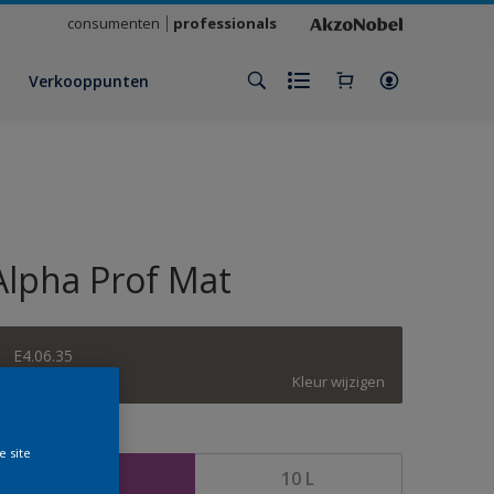
consumenten
professionals
Verkooppunten
Alpha Prof Mat
E4.06.35
Kleur wijzigen
rootte
e site
5 L
10 L