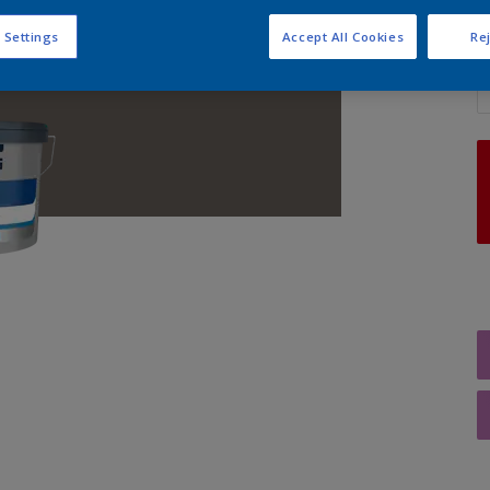
 Settings
Accept All Cookies
Rej
A