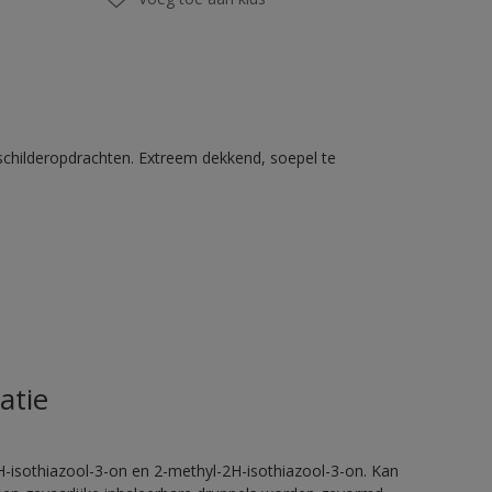
schilderopdrachten. Extreem dekkend, soepel te
atie
H-isothiazool-3-on en 2-methyl-2H-isothiazool-3-on. Kan