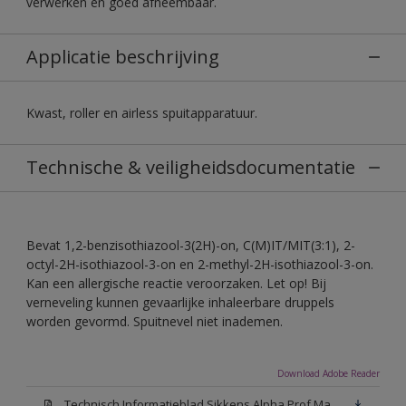
verwerken en goed afneembaar.
Applicatie beschrijving
Kwast, roller en airless spuitapparatuur.
Technische & veiligheidsdocumentatie
Bevat 1,2-benzisothiazool-3(2H)-on, C(M)IT/MIT(3:1), 2-
octyl-2H-isothiazool-3-on en 2-methyl-2H-isothiazool-3-on.
Kan een allergische reactie veroorzaken. Let op! Bij
verneveling kunnen gevaarlijke inhaleerbare druppels
worden gevormd. Spuitnevel niet inademen.
Download Adobe Reader
Technisch Informatieblad Sikkens Alpha Prof Mat(PDF)