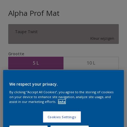
Alpha Prof Mat
Taupe Twist
Kleur wijzigen
Grootte
5 L
10 L
Aantal
Verfcalculator
We respect your privacy.
Bereken
By clicking “Accept All Cookies”, you agree to the storing of cookies
on your device to enhance site navigation, analyze site usage, and
assist in our marketing efforts.
Info
Op dit moment is het niet mogelijk dit product online
te bestellen. Houd de website in de gaten, we werken
Cookies Settings
er hard aan om de voorraad aan te vullen.