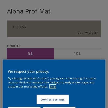
Alpha Prof Mat
F1.04.56
Kleur wijzigen
Grootte
5 L
10 L
Aantal
Verfcalculator
We respect your privacy.
Bereken
By clicking “Accept All Cookies”, you agree to the storing of cookies
on your device to enhance site navigation, analyze site usage, and
assist in our marketing efforts.
Info
Op dit moment is het niet mogelijk dit product online
te bestellen. Houd de website in de gaten, we werken
Cookies Settings
er hard aan om de voorraad aan te vullen.