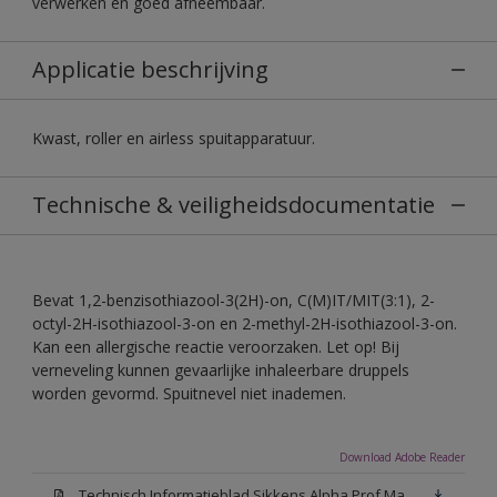
verwerken en goed afneembaar.
Applicatie beschrijving
Kwast, roller en airless spuitapparatuur.
Technische & veiligheidsdocumentatie
Bevat 1,2-benzisothiazool-3(2H)-on, C(M)IT/MIT(3:1), 2-
octyl-2H-isothiazool-3-on en 2-methyl-2H-isothiazool-3-on.
Kan een allergische reactie veroorzaken. Let op! Bij
verneveling kunnen gevaarlijke inhaleerbare druppels
worden gevormd. Spuitnevel niet inademen.
Download Adobe Reader
Technisch Informatieblad Sikkens Alpha Prof Mat(PDF)