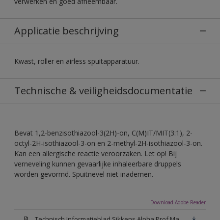
verwerken en goed afneembaar.
Applicatie beschrijving
Kwast, roller en airless spuitapparatuur.
Technische & veiligheidsdocumentatie
Bevat 1,2-benzisothiazool-3(2H)-on, C(M)IT/MIT(3:1), 2-
octyl-2H-isothiazool-3-on en 2-methyl-2H-isothiazool-3-on.
Kan een allergische reactie veroorzaken. Let op! Bij
verneveling kunnen gevaarlijke inhaleerbare druppels
worden gevormd. Spuitnevel niet inademen.
Download Adobe Reader
Technisch Informatieblad Sikkens Alpha Prof Mat(PDF)