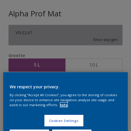
Alpha Prof Mat
VN.02.67
Kleur wijzigen
Grootte
5 L
10 L
Aantal
Verfcalculator
We respect your privacy.
Bereken
By clicking “Accept All Cookies”, you agree to the storing of cookies
on your device to enhance site navigation, analyze site usage, and
assist in our marketing efforts.
Info
Op dit moment is het niet mogelijk dit product online
te bestellen. Houd de website in de gaten, we werken
Cookies Settings
er hard aan om de voorraad aan te vullen.