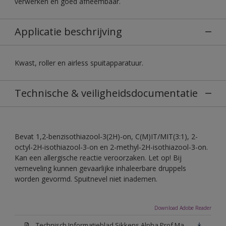
verwerken en goed afneembaar.
Applicatie beschrijving
Kwast, roller en airless spuitapparatuur.
Technische & veiligheidsdocumentatie
Bevat 1,2-benzisothiazool-3(2H)-on, C(M)IT/MIT(3:1), 2-
octyl-2H-isothiazool-3-on en 2-methyl-2H-isothiazool-3-on.
Kan een allergische reactie veroorzaken. Let op! Bij
verneveling kunnen gevaarlijke inhaleerbare druppels
worden gevormd. Spuitnevel niet inademen.
Download Adobe Reader
Technisch Informatieblad Sikkens Alpha Prof Mat(PDF)