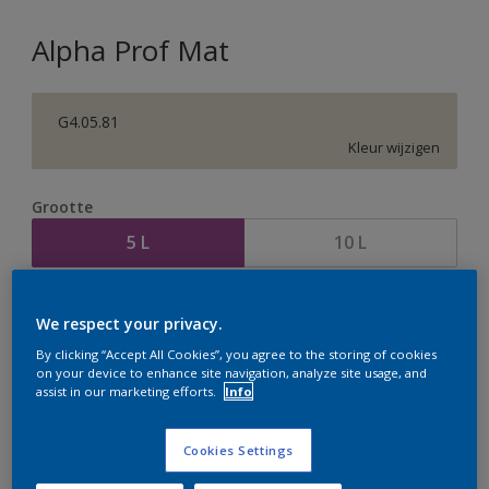
Alpha Prof Mat
G4.05.81
Kleur wijzigen
Grootte
5 L
10 L
Aantal
Verfcalculator
We respect your privacy.
Bereken
By clicking “Accept All Cookies”, you agree to the storing of cookies
on your device to enhance site navigation, analyze site usage, and
assist in our marketing efforts.
Info
Op dit moment is het niet mogelijk dit product online
te bestellen. Houd de website in de gaten, we werken
Cookies Settings
er hard aan om de voorraad aan te vullen.