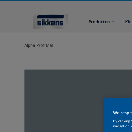
Producten
Kl
Alpha Prof Mat
We respe
By clicking
navigation, 