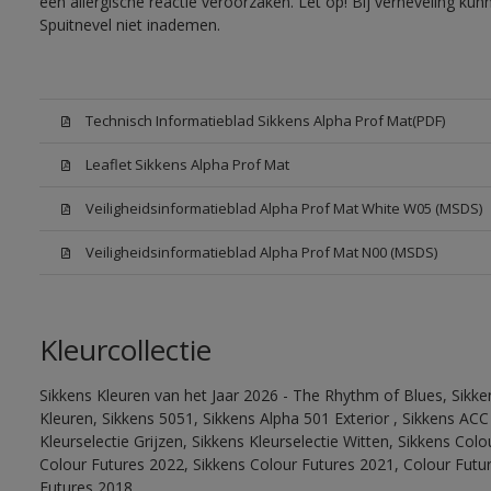
een allergische reactie veroorzaken. Let op! Bij verneveling ku
Spuitnevel niet inademen.
Technisch Informatieblad Sikkens Alpha Prof Mat(PDF)
Leaflet Sikkens Alpha Prof Mat
Veiligheidsinformatieblad Alpha Prof Mat White W05 (MSDS)
Veiligheidsinformatieblad Alpha Prof Mat N00 (MSDS)
Kleurcollectie
Sikkens Kleuren van het Jaar 2026 - The Rhythm of Blues, Sikk
Kleuren, Sikkens 5051, Sikkens Alpha 501 Exterior , Sikkens ACC
Kleurselectie Grijzen, Sikkens Kleurselectie Witten, Sikkens Col
Colour Futures 2022, Sikkens Colour Futures 2021, Colour Futu
Futures 2018