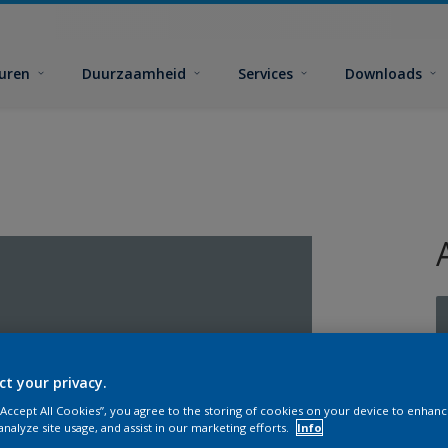
euren
Duurzaamheid
Services
Downloads
ct your privacy.
G
 “Accept All Cookies”, you agree to the storing of cookies on your device to enhanc
analyze site usage, and assist in our marketing efforts.
Info