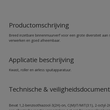
Productomschrijving
Breed inzetbare binnenmuurverf voor een grote diversiteit aan 
verwerken en goed afneembaar.
Applicatie beschrijving
Kwast, roller en airless spuitapparatuur.
Technische & veiligheidsdocument
Bevat 1,2-benzisothiazool-3(2H)-on, C(M)IT/MIT(3:1), 2-octyl-2