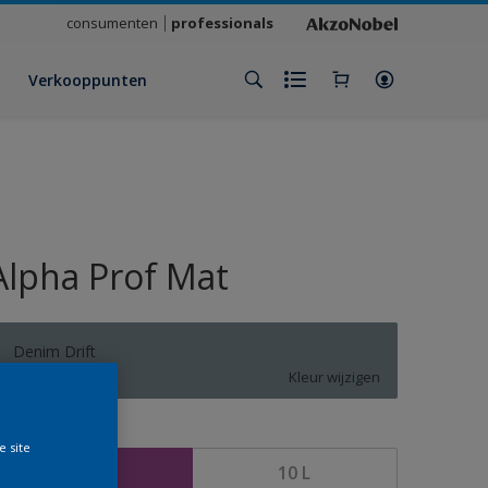
consumenten
professionals
Verkooppunten
Alpha Prof Mat
Denim Drift
Kleur wijzigen
rootte
e site
5 L
10 L