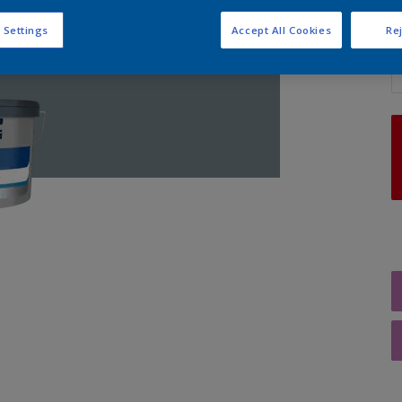
 Settings
Accept All Cookies
Rej
A