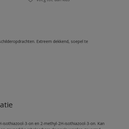
schilderopdrachten. Extreem dekkend, soepel te
atie
H-isothiazool-3-on en 2-methyl-2H-isothiazool-3-on. Kan