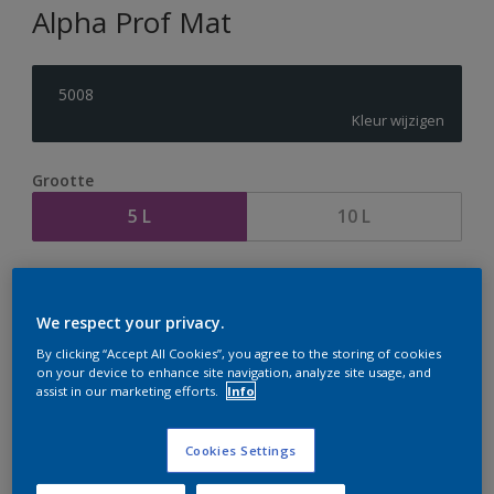
Alpha Prof Mat
5008
Kleur wijzigen
Grootte
5 L
10 L
Aantal
Verfcalculator
Bereken
We respect your privacy.
By clicking “Accept All Cookies”, you agree to the storing of cookies
on your device to enhance site navigation, analyze site usage, and
assist in our marketing efforts.
Info
Op dit moment is het niet mogelijk dit product online
te bestellen. Houd de website in de gaten, we werken
er hard aan om de voorraad aan te vullen.
Cookies Settings