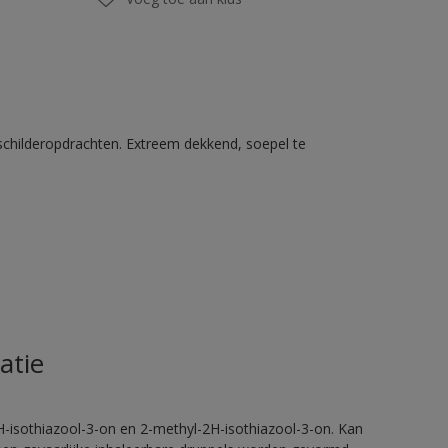
schilderopdrachten. Extreem dekkend, soepel te
atie
H-isothiazool-3-on en 2-methyl-2H-isothiazool-3-on. Kan