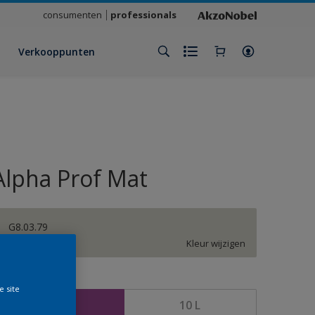
consumenten
professionals
Verkooppunten
Alpha Prof Mat
G8.03.79
Kleur wijzigen
rootte
e site
5 L
10 L