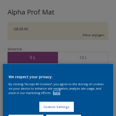
Alpha Prof Mat
G8.06.90
Kleur wijzigen
Grootte
5 L
10 L
Aantal
Verfcalculator
We respect your privacy.
Bereken
By clicking “Accept All Cookies”, you agree to the storing of cookies
on your device to enhance site navigation, analyze site usage, and
assist in our marketing efforts.
Info
Op dit moment is het niet mogelijk dit product online
te bestellen. Houd de website in de gaten, we werken
Cookies Settings
er hard aan om de voorraad aan te vullen.