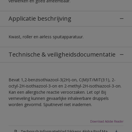
verwerken en goed afneembaar.
Applicatie beschrijving
Kwast, roller en airless spuitapparatuur.
Technische & veiligheidsdocumentatie
Bevat 1,2-benzisothiazool-3(2H)-on, C(M)IT/MIT(3:1), 2-
octyl-2H-isothiazool-3-on en 2-methyl-2H-isothiazool-3-on.
Kan een allergische reactie veroorzaken. Let op! Bij
verneveling kunnen gevaarlijke inhaleerbare druppels
worden gevormd. Spuitnevel niet inademen.
Download Adobe Reader
Technisch Informatieblad Sikkens Alpha Prof Mat(PDF)