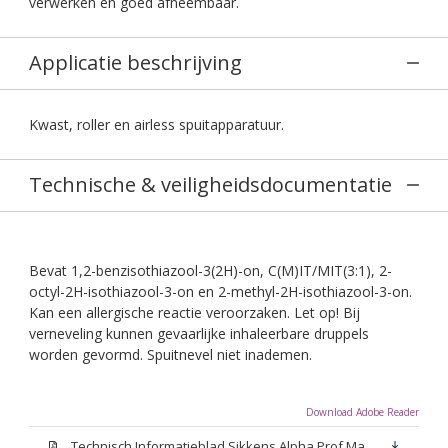
verwerken en goed afneembaar.
Applicatie beschrijving
Kwast, roller en airless spuitapparatuur.
Technische & veiligheidsdocumentatie
Bevat 1,2-benzisothiazool-3(2H)-on, C(M)IT/MIT(3:1), 2-
octyl-2H-isothiazool-3-on en 2-methyl-2H-isothiazool-3-on.
Kan een allergische reactie veroorzaken. Let op! Bij
verneveling kunnen gevaarlijke inhaleerbare druppels
worden gevormd. Spuitnevel niet inademen.
Download Adobe Reader
Technisch Informatieblad Sikkens Alpha Prof Mat(PDF)