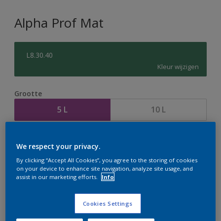
Alpha Prof Mat
L8.30.40
Kleur wijzigen
Grootte
5 L
10 L
Aantal
Verfcalculator
We respect your privacy.
Bereken
By clicking “Accept All Cookies”, you agree to the storing of cookies
on your device to enhance site navigation, analyze site usage, and
assist in our marketing efforts.
Info
Op dit moment is het niet mogelijk dit product online
te bestellen. Houd de website in de gaten, we werken
Cookies Settings
er hard aan om de voorraad aan te vullen.