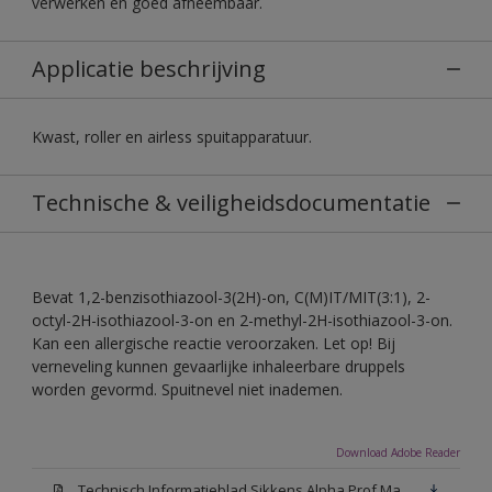
verwerken en goed afneembaar.
Applicatie beschrijving
Kwast, roller en airless spuitapparatuur.
Technische & veiligheidsdocumentatie
Bevat 1,2-benzisothiazool-3(2H)-on, C(M)IT/MIT(3:1), 2-
octyl-2H-isothiazool-3-on en 2-methyl-2H-isothiazool-3-on.
Kan een allergische reactie veroorzaken. Let op! Bij
verneveling kunnen gevaarlijke inhaleerbare druppels
worden gevormd. Spuitnevel niet inademen.
Download Adobe Reader
Technisch Informatieblad Sikkens Alpha Prof Mat(PDF)