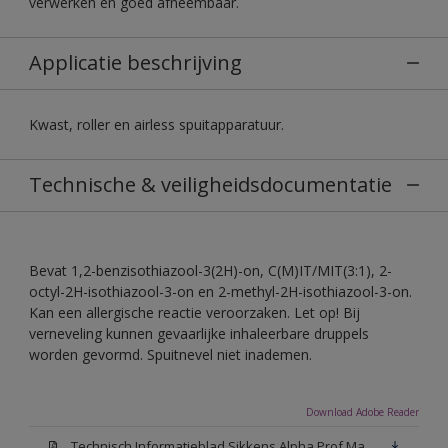
verwerken en goed afneembaar.
Applicatie beschrijving
Kwast, roller en airless spuitapparatuur.
Technische & veiligheidsdocumentatie
Bevat 1,2-benzisothiazool-3(2H)-on, C(M)IT/MIT(3:1), 2-
octyl-2H-isothiazool-3-on en 2-methyl-2H-isothiazool-3-on.
Kan een allergische reactie veroorzaken. Let op! Bij
verneveling kunnen gevaarlijke inhaleerbare druppels
worden gevormd. Spuitnevel niet inademen.
Download Adobe Reader
Technisch Informatieblad Sikkens Alpha Prof Mat(PDF)