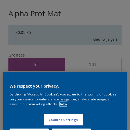
Alpha Prof Mat
S0.05.85
Kleur wijzigen
Grootte
5 L
10 L
Aantal
Verfcalculator
We respect your privacy.
Bereken
By clicking “Accept All Cookies”, you agree to the storing of cookies
on your device to enhance site navigation, analyze site usage, and
assist in our marketing efforts.
Info
Op dit moment is het niet mogelijk dit product online
te bestellen. Houd de website in de gaten, we werken
Cookies Settings
er hard aan om de voorraad aan te vullen.