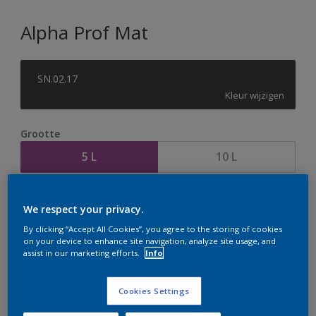
Alpha Prof Mat
SN.02.17
Kleur wijzigen
Grootte
5 L
10 L
Aantal
Verfcalculator
We respect your privacy.
Bereken
By clicking “Accept All Cookies”, you agree to the storing of cookies
on your device to enhance site navigation, analyze site usage, and
assist in our marketing efforts.
Info
Op dit moment is het niet mogelijk dit product online
te bestellen. Houd de website in de gaten, we werken
Cookies Settings
er hard aan om de voorraad aan te vullen.