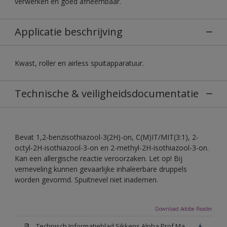
verwerken en goed afneembaar.
Applicatie beschrijving
Kwast, roller en airless spuitapparatuur.
Technische & veiligheidsdocumentatie
Bevat 1,2-benzisothiazool-3(2H)-on, C(M)IT/MIT(3:1), 2-
octyl-2H-isothiazool-3-on en 2-methyl-2H-isothiazool-3-on.
Kan een allergische reactie veroorzaken. Let op! Bij
verneveling kunnen gevaarlijke inhaleerbare druppels
worden gevormd. Spuitnevel niet inademen.
Download Adobe Reader
Technisch Informatieblad Sikkens Alpha Prof Mat(PDF)