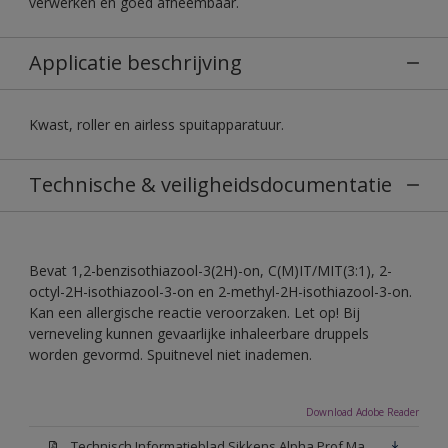
verwerken en goed afneembaar.
Applicatie beschrijving
Kwast, roller en airless spuitapparatuur.
Technische & veiligheidsdocumentatie
Bevat 1,2-benzisothiazool-3(2H)-on, C(M)IT/MIT(3:1), 2-
octyl-2H-isothiazool-3-on en 2-methyl-2H-isothiazool-3-on.
Kan een allergische reactie veroorzaken. Let op! Bij
verneveling kunnen gevaarlijke inhaleerbare druppels
worden gevormd. Spuitnevel niet inademen.
Download Adobe Reader
Technisch Informatieblad Sikkens Alpha Prof Mat(PDF)