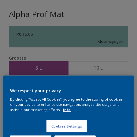
Alpha Prof Mat
P0.15.65
Kleur wijzigen
Grootte
5 L
10 L
Aantal
Verfcalculator
We respect your privacy.
Bereken
By clicking “Accept All Cookies”, you agree to the storing of cookies
on your device to enhance site navigation, analyze site usage, and
assist in our marketing efforts.
Info
Op dit moment is het niet mogelijk dit product online
te bestellen. Houd de website in de gaten, we werken
Cookies Settings
er hard aan om de voorraad aan te vullen.