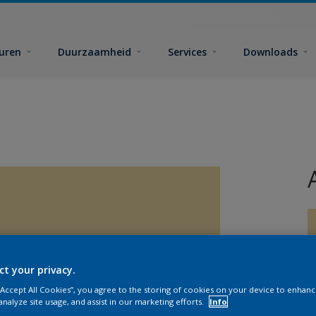
euren
Duurzaamheid
Services
Downloads
ct your privacy.
G
 “Accept All Cookies”, you agree to the storing of cookies on your device to enhanc
analyze site usage, and assist in our marketing efforts.
Info