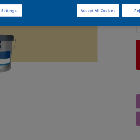
 Settings
Accept All Cookies
Rej
A