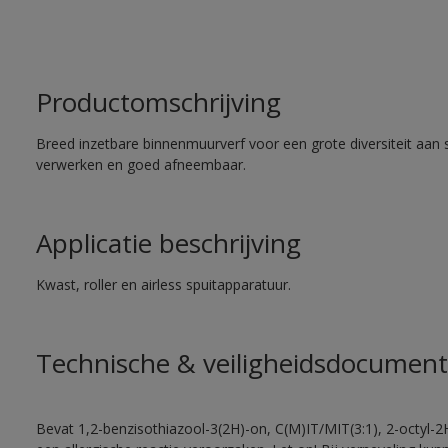
Productomschrijving
Breed inzetbare binnenmuurverf voor een grote diversiteit aan 
verwerken en goed afneembaar.
Applicatie beschrijving
Kwast, roller en airless spuitapparatuur.
Technische & veiligheidsdocument
Bevat 1,2-benzisothiazool-3(2H)-on, C(M)IT/MIT(3:1), 2-octyl-2