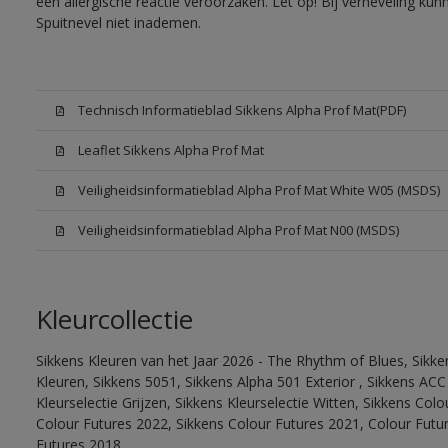
een allergische reactie veroorzaken. Let op! Bij verneveling ku
Spuitnevel niet inademen.
Technisch Informatieblad Sikkens Alpha Prof Mat(PDF)
Leaflet Sikkens Alpha Prof Mat
Veiligheidsinformatieblad Alpha Prof Mat White W05 (MSDS)
Veiligheidsinformatieblad Alpha Prof Mat N00 (MSDS)
Kleurcollectie
Sikkens Kleuren van het Jaar 2026 - The Rhythm of Blues, Sikk
Kleuren, Sikkens 5051, Sikkens Alpha 501 Exterior , Sikkens ACC
Kleurselectie Grijzen, Sikkens Kleurselectie Witten, Sikkens Col
Colour Futures 2022, Sikkens Colour Futures 2021, Colour Futu
Futures 2018