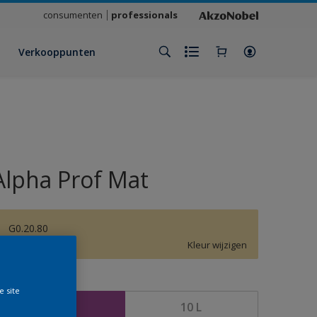
consumenten
professionals
Verkooppunten
Alpha Prof Mat
G0.20.80
Kleur wijzigen
rootte
e site
5 L
10 L