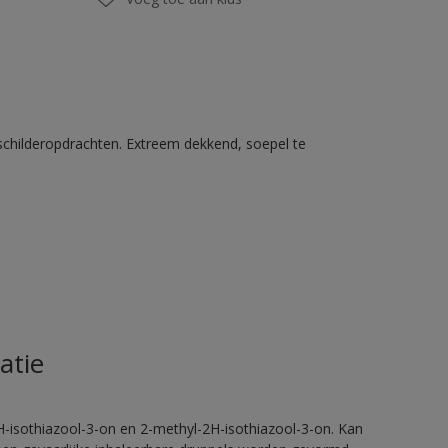
schilderopdrachten. Extreem dekkend, soepel te
atie
H-isothiazool-3-on en 2-methyl-2H-isothiazool-3-on. Kan