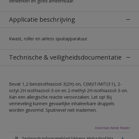
verwerken en goed afneembaar.
Applicatie beschrijving
Kwast, roller en airless spuitapparatuur.
Technische & veiligheidsdocumentatie
Bevat 1,2-benzisothiazool-3(2H)-on, C(M)IT/MIT(3:1), 2-
octyl-2H-isothiazool-3-on en 2-methyl-2H-isothiazool-3-on.
Kan een allergische reactie veroorzaken. Let op! Bij
verneveling kunnen gevaarlijke inhaleerbare druppels
worden gevormd. Spuitnevel niet inademen.
Download Adobe Reader
Technisch Informatieblad Sikkens Alpha Prof Mat(PDF)