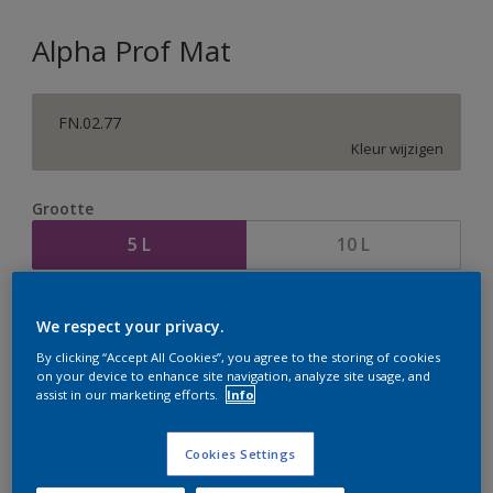
Alpha Prof Mat
FN.02.77
Kleur wijzigen
Grootte
5 L
10 L
Aantal
Verfcalculator
We respect your privacy.
Bereken
By clicking “Accept All Cookies”, you agree to the storing of cookies
on your device to enhance site navigation, analyze site usage, and
assist in our marketing efforts.
Info
Op dit moment is het niet mogelijk dit product online
te bestellen. Houd de website in de gaten, we werken
Cookies Settings
er hard aan om de voorraad aan te vullen.