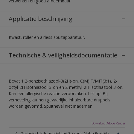
verwerken en goed afneembaar.
Applicatie beschrijving
Kwast, roller en airless spuitapparatuur.
Technische & veiligheidsdocumentatie
Bevat 1,2-benzisothiazool-3(2H)-on, C(M)IT/MIT(3:1), 2-
octyl-2H-isothiazool-3-on en 2-methyl-2H-isothiazool-3-on.
Kan een allergische reactie veroorzaken. Let op! Bij
verneveling kunnen gevaarlijke inhaleerbare druppels
worden gevormd. Spuitnevel niet inademen.
Download Adobe Reader
Technisch Informatieblad Sikkens Alpha Prof Mat(PDF)