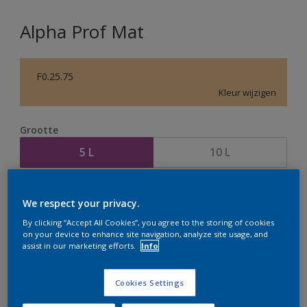
Alpha Prof Mat
F0.25.75
Kleur wijzigen
Grootte
5 L
10 L
Aantal
Verfcalculator
We respect your privacy.
Bereken
By clicking “Accept All Cookies”, you agree to the storing of cookies
on your device to enhance site navigation, analyze site usage, and
assist in our marketing efforts.
Info
Op dit moment is het niet mogelijk dit product online
te bestellen. Houd de website in de gaten, we werken
Cookies Settings
er hard aan om de voorraad aan te vullen.