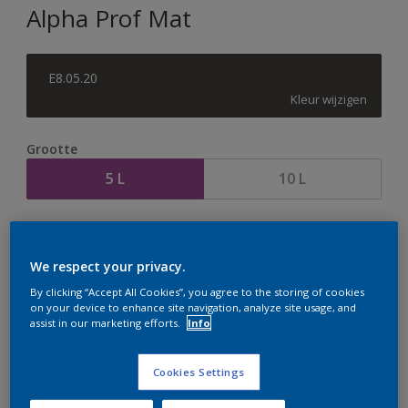
Alpha Prof Mat
E8.05.20
Kleur wijzigen
Grootte
5 L
10 L
Aantal
Verfcalculator
Bereken
We respect your privacy.
By clicking “Accept All Cookies”, you agree to the storing of cookies
on your device to enhance site navigation, analyze site usage, and
assist in our marketing efforts.
Info
Op dit moment is het niet mogelijk dit product online
te bestellen. Houd de website in de gaten, we werken
er hard aan om de voorraad aan te vullen.
Cookies Settings