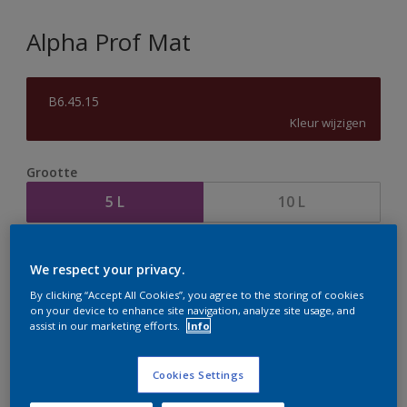
Alpha Prof Mat
B6.45.15
Kleur wijzigen
Grootte
5 L
10 L
Aantal
Verfcalculator
We respect your privacy.
Bereken
By clicking “Accept All Cookies”, you agree to the storing of cookies
on your device to enhance site navigation, analyze site usage, and
assist in our marketing efforts.
Info
Op dit moment is het niet mogelijk dit product online
te bestellen. Houd de website in de gaten, we werken
Cookies Settings
er hard aan om de voorraad aan te vullen.