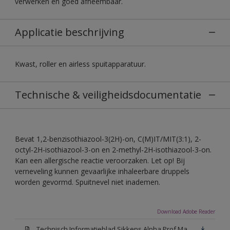
verwerken en goed afneembaar.
Applicatie beschrijving
Kwast, roller en airless spuitapparatuur.
Technische & veiligheidsdocumentatie
Bevat 1,2-benzisothiazool-3(2H)-on, C(M)IT/MIT(3:1), 2-
octyl-2H-isothiazool-3-on en 2-methyl-2H-isothiazool-3-on.
Kan een allergische reactie veroorzaken. Let op! Bij
verneveling kunnen gevaarlijke inhaleerbare druppels
worden gevormd. Spuitnevel niet inademen.
Download Adobe Reader
Technisch Informatieblad Sikkens Alpha Prof Mat(PDF)