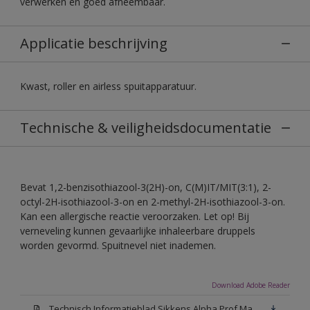
verwerken en goed afneembaar.
Applicatie beschrijving
Kwast, roller en airless spuitapparatuur.
Technische & veiligheidsdocumentatie
Bevat 1,2-benzisothiazool-3(2H)-on, C(M)IT/MIT(3:1), 2-
octyl-2H-isothiazool-3-on en 2-methyl-2H-isothiazool-3-on.
Kan een allergische reactie veroorzaken. Let op! Bij
verneveling kunnen gevaarlijke inhaleerbare druppels
worden gevormd. Spuitnevel niet inademen.
Download Adobe Reader
Technisch Informatieblad Sikkens Alpha Prof Mat(PDF)