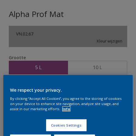
Alpha Prof Mat
VN.02.67
Kleur wijzigen
Grootte
5 L
10 L
Aantal
Verfcalculator
We respect your privacy.
Bereken
By clicking “Accept All Cookies”, you agree to the storing of cookies
on your device to enhance site navigation, analyze site usage, and
assist in our marketing efforts.
Info
Op dit moment is het niet mogelijk dit product online
te bestellen. Houd de website in de gaten, we werken
Cookies Settings
er hard aan om de voorraad aan te vullen.