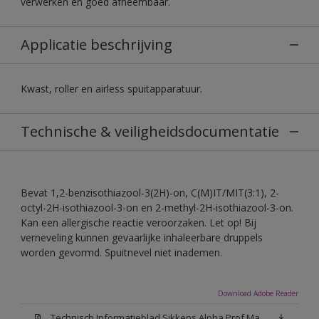
verwerken en goed afneembaar.
Applicatie beschrijving
Kwast, roller en airless spuitapparatuur.
Technische & veiligheidsdocumentatie
Bevat 1,2-benzisothiazool-3(2H)-on, C(M)IT/MIT(3:1), 2-
octyl-2H-isothiazool-3-on en 2-methyl-2H-isothiazool-3-on.
Kan een allergische reactie veroorzaken. Let op! Bij
verneveling kunnen gevaarlijke inhaleerbare druppels
worden gevormd. Spuitnevel niet inademen.
Download Adobe Reader
Technisch Informatieblad Sikkens Alpha Prof Mat(PDF)