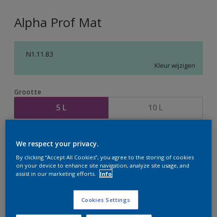
Alpha Prof Mat
N1.11.83
Kleur wijzigen
Grootte
5 L
10 L
Aantal
Verfcalculator
We respect your privacy.
Bereken
By clicking “Accept All Cookies”, you agree to the storing of cookies
on your device to enhance site navigation, analyze site usage, and
assist in our marketing efforts.
Info
Op dit moment is het niet mogelijk dit product online
te bestellen. Houd de website in de gaten, we werken
Cookies Settings
er hard aan om de voorraad aan te vullen.