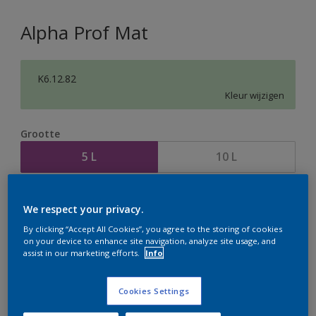
Alpha Prof Mat
K6.12.82
Kleur wijzigen
Grootte
5 L
10 L
Aantal
Verfcalculator
We respect your privacy.
Bereken
By clicking “Accept All Cookies”, you agree to the storing of cookies
on your device to enhance site navigation, analyze site usage, and
assist in our marketing efforts.
Info
Op dit moment is het niet mogelijk dit product online
te bestellen. Houd de website in de gaten, we werken
Cookies Settings
er hard aan om de voorraad aan te vullen.