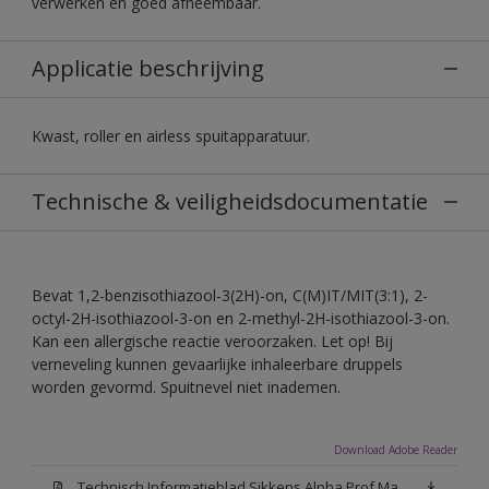
verwerken en goed afneembaar.
Applicatie beschrijving
Kwast, roller en airless spuitapparatuur.
Technische & veiligheidsdocumentatie
Bevat 1,2-benzisothiazool-3(2H)-on, C(M)IT/MIT(3:1), 2-
octyl-2H-isothiazool-3-on en 2-methyl-2H-isothiazool-3-on.
Kan een allergische reactie veroorzaken. Let op! Bij
verneveling kunnen gevaarlijke inhaleerbare druppels
worden gevormd. Spuitnevel niet inademen.
Download Adobe Reader
Technisch Informatieblad Sikkens Alpha Prof Mat(PDF)